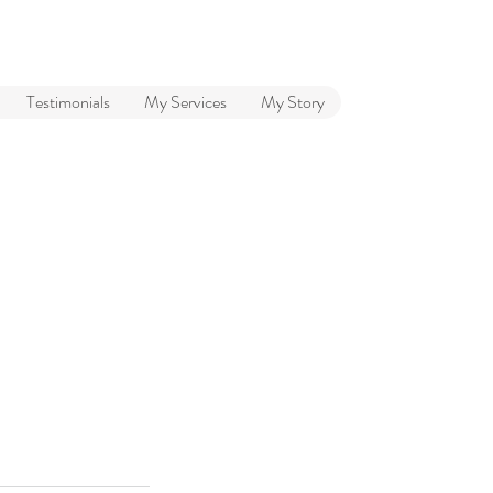
Testimonials
My Services
My Story