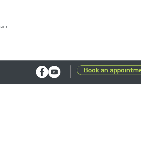
.com
Book an appointm