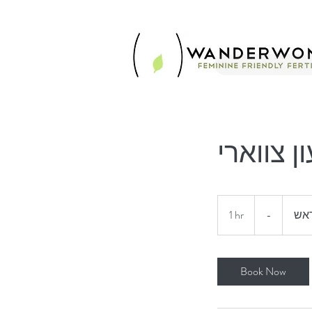
 צווארי
-
1 hr
1
-
ראש
h
Book Now